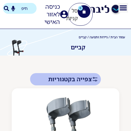
כניסה
0
לאזור
האישי
עמוד הבית
/
ניידות ותנועה
/ קביים
קביים
צפייה בקטגוריות
סוללות למכ
 נדנדה יוקרתית - שחור